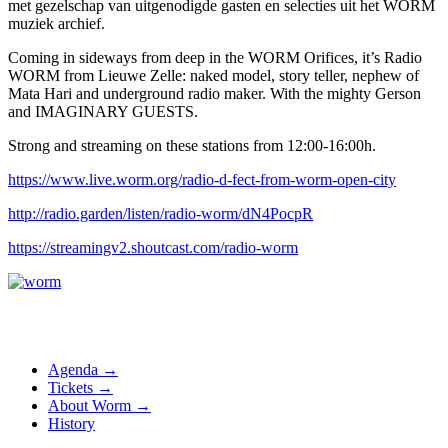
met gezelschap van uitgenodigde gasten en selecties uit het WORM
muziek archief.
Coming in sideways from deep in the WORM Orifices, it’s Radio
WORM from Lieuwe Zelle: naked model, story teller, nephew of
Mata Hari and underground radio maker. With the mighty Gerson
and IMAGINARY GUESTS.
Strong and streaming on these stations from 12:00-16:00h.
https://www.live.worm.org/radio-d-fect-from-worm-open-city
http://radio.garden/listen/radio-worm/dN4PocpR
https://streamingv2.shoutcast.com/radio-worm
Agenda →
Tickets →
About Worm →
History