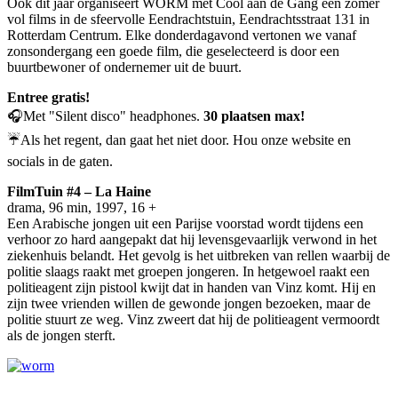
Ook dit jaar organiseert WORM met Cool aan de Gang een zomer
vol films in de sfeervolle Eendrachtstuin, Eendrachtsstraat 131 in
Rotterdam Centrum. Elke donderdagavond vertonen we vanaf
zonsondergang een goede film, die geselecteerd is door een
buurtbewoner of ondernemer uit de buurt.
Entree gratis!
🎧Met "Silent disco" headphones.
30 plaatsen max!
☔Als het regent, dan gaat het niet door. Hou onze website en
socials in de gaten.
FilmTuin #4 – La Haine
drama, 96 min, 1997, 16 +
Een Arabische jongen uit een Parijse voorstad wordt tijdens een
verhoor zo hard aangepakt dat hij levensgevaarlijk verwond in het
ziekenhuis belandt. Het gevolg is het uitbreken van rellen waarbij de
politie slaags raakt met groepen jongeren. In hetgewoel raakt een
politieagent zijn pistool kwijt dat in handen van Vinz komt. Hij en
zijn twee vrienden willen de gewonde jongen bezoeken, maar de
politie stuurt ze weg. Vinz zweert dat hij de politieagent vermoordt
als de jongen sterft.