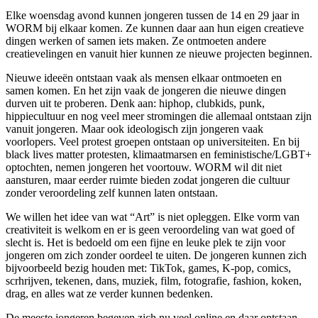
Elke woensdag avond kunnen jongeren tussen de 14 en 29 jaar in
WORM bij elkaar komen. Ze kunnen daar aan hun eigen creatieve
dingen werken of samen iets maken. Ze ontmoeten andere
creatievelingen en vanuit hier kunnen ze nieuwe projecten beginnen.
Nieuwe ideeën ontstaan vaak als mensen elkaar ontmoeten en
samen komen. En het zijn vaak de jongeren die nieuwe dingen
durven uit te proberen. Denk aan: hiphop, clubkids, punk,
hippiecultuur en nog veel meer stromingen die allemaal ontstaan zijn
vanuit jongeren. Maar ook ideologisch zijn jongeren vaak
voorlopers. Veel protest groepen ontstaan op universiteiten. En bij
black lives matter protesten, klimaatmarsen en feministische/LGBT+
optochten, nemen jongeren het voortouw. WORM wil dit niet
aansturen, maar eerder ruimte bieden zodat jongeren die cultuur
zonder veroordeling zelf kunnen laten ontstaan.
We willen het idee van wat “Art” is niet opleggen. Elke vorm van
creativiteit is welkom en er is geen veroordeling van wat goed of
slecht is. Het is bedoeld om een fijne en leuke plek te zijn voor
jongeren om zich zonder oordeel te uiten. De jongeren kunnen zich
bijvoorbeeld bezig houden met: TikTok, games, K-pop, comics,
scrhrijven, tekenen, dans, muziek, film, fotografie, fashion, koken,
drag, en alles wat ze verder kunnen bedenken.
De meeste jongeren begeven zich nu veel online en daar ontstaan