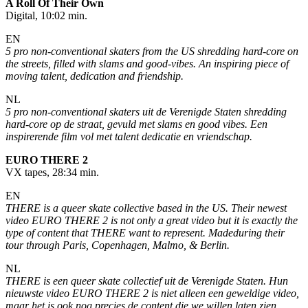
A Roll Of Their Own
Digital, 10:02 min.
EN
5 pro non-conventional skaters from the US shredding hard-core on
the streets, filled with slams and good-vibes. An inspiring piece of
moving talent, dedication and friendship.
NL
5 pro non-conventional skaters uit de Verenigde Staten shredding
hard-core op de straat, gevuld met slams en good vibes. Een
inspirerende film vol met talent dedicatie en vriendschap.
EURO THERE 2
VX tapes, 28:34 min.
EN
THERE is a queer skate collective based in the US. Their newest
video EURO THERE 2 is not only a great video but it is exactly the
type of content that THERE want to represent. Madeduring their
tour through Paris, Copenhagen, Malmo, & Berlin.
NL
THERE is een queer skate collectief uit de Verenigde Staten. Hun
nieuwste video EURO THERE 2 is niet alleen een geweldige video,
maar het is ook nog precies de content die we willen laten zien.