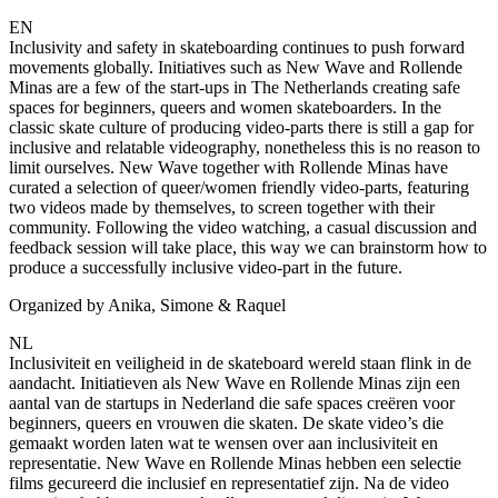
EN
Inclusivity and safety in skateboarding continues to push forward
movements globally. Initiatives such as New Wave and Rollende
Minas are a few of the start-ups in The Netherlands creating safe
spaces for beginners, queers and women skateboarders. In the
classic skate culture of producing video-parts there is still a gap for
inclusive and relatable videography, nonetheless this is no reason to
limit ourselves. New Wave together with Rollende Minas have
curated a selection of queer/women friendly video-parts, featuring
two videos made by themselves, to screen together with their
community. Following the video watching, a casual discussion and
feedback session will take place, this way we can brainstorm how to
produce a successfully inclusive video-part in the future.
Organized by Anika, Simone & Raquel
NL
Inclusiviteit en veiligheid in de skateboard wereld staan flink in de
aandacht. Initiatieven als New Wave en Rollende Minas zijn een
aantal van de startups in Nederland die safe spaces creëren voor
beginners, queers en vrouwen die skaten. De skate video’s die
gemaakt worden laten wat te wensen over aan inclusiviteit en
representatie. New Wave en Rollende Minas hebben een selectie
films gecureerd die inclusief en representatief zijn. Na de video