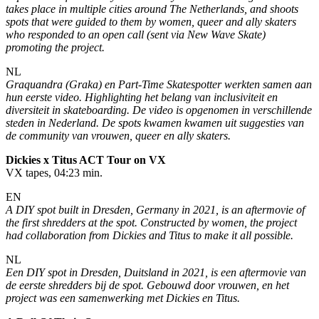
takes place in multiple cities around The Netherlands, and shoots
spots that were guided to them by women, queer and ally skaters
who responded to an open call (sent via New Wave Skate)
promoting the project.
NL
Graquandra (Graka) en Part-Time Skatespotter werkten samen aan
hun eerste video. Highlighting het belang van inclusiviteit en
diversiteit in skateboarding. De video is opgenomen in verschillende
steden in Nederland. De spots kwamen kwamen uit suggesties van
de community van vrouwen, queer en ally skaters.
Dickies x Titus ACT Tour on VX
VX tapes, 04:23 min.
EN
A DIY spot built in Dresden, Germany in 2021, is an aftermovie of
the first shredders at the spot. Constructed by women, the project
had collaboration from Dickies and Titus to make it all possible.
NL
Een DIY spot in Dresden, Duitsland in 2021, is een aftermovie van
de eerste shredders bij de spot. Gebouwd door vrouwen, en het
project was een samenwerking met Dickies en Titus.